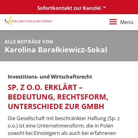
Sofortkontakt zur Kanzlei
Berlin
Menü
+49 30 88 03 59 0
ALLE BEITRÄGE VON
Poznań / Warszawa
Karolina Barałkiewicz-Sokal
+48 61 85 82 55 0
Berlin
berlin@vonzanthier.com
Investitions- und Wirtschaftsrecht
Poznań / Warszawa
SP. Z O.O. ERKLÄRT –
poznan@vonzanthier.com
BEDEUTUNG, RECHTSFORM,
UNTERSCHIEDE ZUR GMBH
Die Gesellschaft mit beschränkter Haftung (Sp. z
o.o.) ist eine Unternehmensform, die in Polen
sowohl bei Einsteigern als auch bei erfahrenen