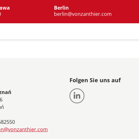
zawa
Berlin
0
berlin@vonzanthier.com
Folgen Sie uns auf
oznań
56
ań
8582550
an@vonzanthier.com