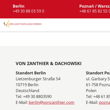
Berlin
Poznań / Wars
+49 30 88 03 59 0
+48 61 85 82 55 
VON ZANTHIER & DACHOWSKI
Standort Berlin
Standort P
Lietzenburger Straße 54
ul. Garbary 
10719 Berlin
61-758 Pozn
Deutschland
Polen
Tel: +49 30 8803590
Tel: +48 61 
E-Mail:
berlin@vonzanthier.com
E-Mail:
pozn