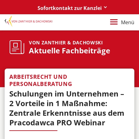
Sofortkontakt zur Kanzlei
Berlin
Menü
+49 30 88 03 59 0
Poznań / Warszawa
VON ZANTHIER & DACHOWSKI
Aktuelle Fachbeiträge
+48 61 85 82 55 0
Berlin
berlin@vonzanthier.com
ARBEITSRECHT UND
PERSONALBERATUNG
Poznań / Warszawa
Schulungen im Unternehmen –
poznan@vonzanthier.com
2 Vorteile in 1 Maßnahme:
Zentrale Erkenntnisse aus dem
Pracodawca PRO Webinar