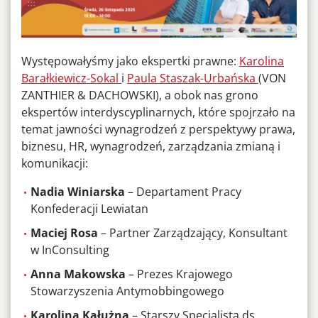
Występowałyśmy jako ekspertki prawne:
Karolina
Barałkiewicz-Sokal
i
Paula Staszak-Urbańska
(VON
ZANTHIER & DACHOWSKI), a obok nas grono
ekspertów interdyscyplinarnych, które spojrzało na
temat jawności wynagrodzeń z perspektywy prawa,
biznesu, HR, wynagrodzeń, zarządzania zmianą i
komunikacji:
Nadia Winiarska
– Departament Pracy
Konfederacji Lewiatan
Maciej Rosa
– Partner Zarządzający, Konsultant
w InConsulting
Anna Makowska
– Prezes Krajowego
Stowarzyszenia Antymobbingowego
Karolina Kałużna
– Starszy Specjalista ds.