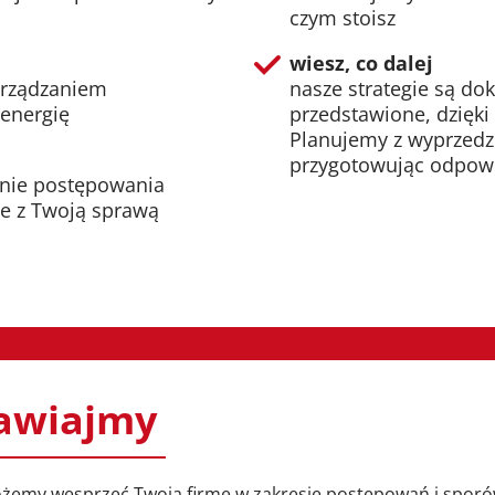
czym stoisz
wiesz, co dalej
arządzaniem
nasze strategie są do
 energię
przedstawione, dzięki
Planujemy z wyprzedz
przygotowując odpowi
anie postępowania
je z Twoją sprawą
awiajmy
ożemy wesprzeć Twoją firmę w zakresie postępowań i spor