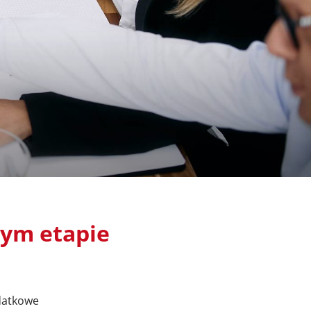
dym etapie
datkowe