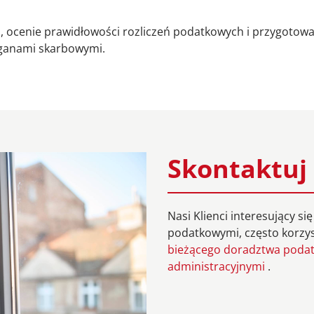
cenie prawidłowości rozliczeń podatkowych i przygotowan
rganami skarbowymi.
Skontaktuj 
Nasi Klienci interesujący s
podatkowymi, często korzys
bieżącego doradztwa pod
administracyjnymi
.