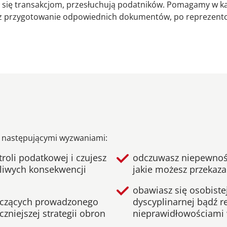
ą się transakcjom, przesłuchują podatników. Pomagamy w 
rzez przygotowanie odpowiednich dokumentów, po reprezent
z następującymi wyzwaniami:
troli podatkowej i czujesz
odczuwasz niepewność 
liwych konsekwencji
jakie możesz przekaz
obawiasz się osobiste
tyczących prowadzonego
dyscyplinarnej bądź r
zniejszej strategii obron
nieprawidłowościami 