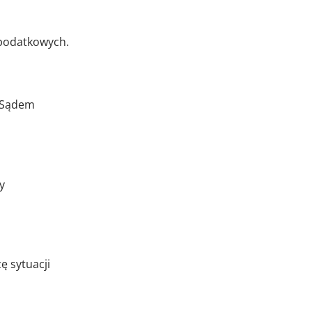
 podatkowych.
 Sądem
y
ę sytuacji