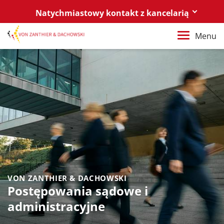
Natychmiastowy kontakt z kancelarią
Berlin
Menu
+49 30 88 03 59 0
Poznań / Warszawa
+48 61 85 82 55 0
Berlin
berlin@vonzanthier.com
Poznań / Warszawa
poznan@vonzanthier.com
VON ZANTHIER & DACHOWSKI
Postępowania sądowe i
administracyjne