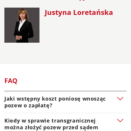
Justyna Loretańska
FAQ
Jaki wstępny koszt poniosę wnosząc
pozew o zapłatę?
W postępowaniu zwykłym w sprawach o prawa
Kiedy w sprawie transgranicznej
majątkowe pobiera się od pozwu opłatę stałą ustaloną
można złożyć pozew przed sądem
według wartości przedmiotu sporu wynoszącej dla