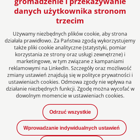
gromadzenie i przekazywanie
danych użytkownika stronom
Europejska sieć Kancelarii Prawnych
trzecim
Używamy niezbędnych plików cookie, aby strona
działała prawidłowo. Za Państwa zgodą wykorzystujemy
także pliki cookie analityczne (statystyki, pomiar
korzystania ze strony oraz usługi zewnętrzne) i
marketingowe, w tym związane z kampaniami
reklamowymi na LinkedIn. Szczegóły oraz możliwość
zmiany ustawień znajdują się w polityce prywatności i
ustawieniach cookies. Odmowa zgody nie wpływa na
Informacje prawne
działanie niezbędnych funkcji. Zgodę można wycofać w
dowolnym momencie w ustawieniach cookies.
Polityka prywatności
Odrzuć wszystkie
Kontakt
Wprowadzanie indywidualnych ustawień
Aktualności