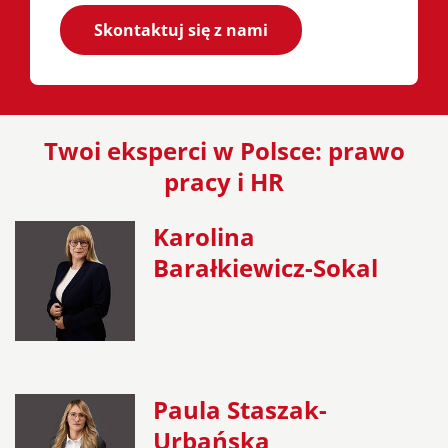
Skontaktuj się z nami
Twoi eksperci w Polsce: prawo
pracy i HR
Karolina
Barałkiewicz-Sokal
Paula Staszak-
Urbańska