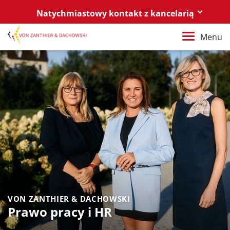
Natychmiastowy kontakt z kancelarią
Berlin
Menu
+49 30 88 03 59 0
Poznań / Warszawa
+48 61 85 82 55 0
Berlin
berlin@vonzanthier.com
Poznań / Warszawa
poznan@vonzanthier.com
VON ZANTHIER & DACHOWSKI
Prawo pracy i HR