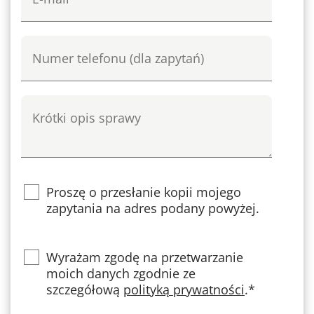
Bedingungen des Arbeitsverhältnisses, bringt jedoch
andere steuerliche Verpflichtungen und einen
Numer telefonu
geringeren sozialen Schutz mit sich.
Krótki opis sprawy
Proszę o przesłanie kopii mojego
zapytania na adres podany powyżej.
Privacy
Wyrażam zgodę na przetwarzanie
moich danych zgodnie ze
szczegółową
polityką prywatności
.*