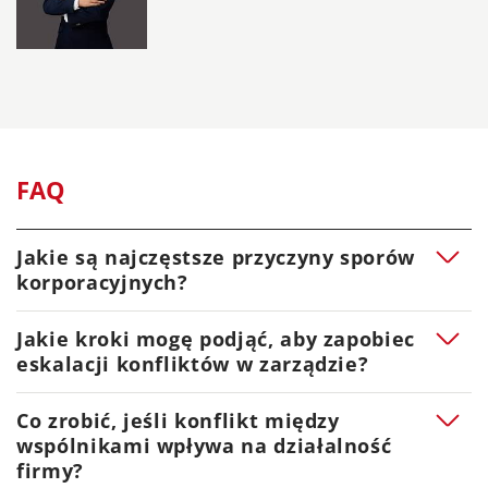
FAQ
Jakie są najczęstsze przyczyny sporów
korporacyjnych?
Najczęstsze przyczyny sporów korporacyjnych to
Jakie kroki mogę podjąć, aby zapobiec
różnice w wizjach rozwoju firmy między wspólnikami,
eskalacji konfliktów w zarządzie?
konflikty w zarządzie dotyczące strategii i decyzji
operacyjnych, oraz spory związane z podziałem zysków
Aby zapobiec eskalacji konfliktów w zarządzie, warto
Co zrobić, jeśli konflikt między
i zarządzaniem zasobami.
regularnie organizować spotkania, na których
wspólnikami wpływa na działalność
omawiane są kluczowe kwestie i wszelkie różnice w
firmy?
opiniach. Ważne jest również posiadanie jasnych