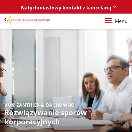
Natychmiastowy kontakt z kancelarią
Berlin
Menu
+49 30 88 03 59 0
Poznań / Warszawa
+48 61 85 82 55 0
Berlin
berlin@vonzanthier.com
Poznań / Warszawa
poznan@vonzanthier.com
VON ZANTHIER & DACHOWSKI
Rozwiązywanie sporów
korporacyjnych