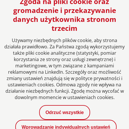
Zgoda na pliki cookie oraz
gromadzenie i przekazywanie
danych użytkownika stronom
Europejska sieć Kancelarii Prawnych
trzecim
Używamy niezbędnych plików cookie, aby strona
działała prawidłowo. Za Państwa zgodą wykorzystujemy
także pliki cookie analityczne (statystyki, pomiar
korzystania ze strony oraz usługi zewnętrzne) i
marketingowe, w tym związane z kampaniami
reklamowymi na LinkedIn. Szczegóły oraz możliwość
zmiany ustawień znajdują się w polityce prywatności i
ustawieniach cookies. Odmowa zgody nie wpływa na
Informacje prawne
działanie niezbędnych funkcji. Zgodę można wycofać w
dowolnym momencie w ustawieniach cookies.
Polityka prywatności
Odrzuć wszystkie
Kontakt
Wprowadzanie indywidualnych ustawień