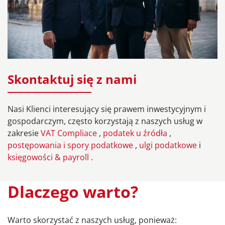
Skontaktuj się z nami
Nasi Klienci interesujący się prawem inwestycyjnym i
gospodarczym, często korzystają z naszych usług w
zakresie
VAT Compliace
,
podatek u źródła
,
postępowania i spory podatkowe
,
ulgi podatkowe
i
księgowości & payroll
.
Dlaczego warto?
Warto skorzystać z naszych usług, ponieważ: