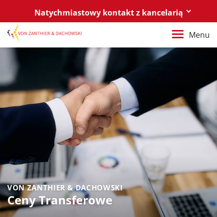
Natychmiastowy kontakt z kancelarią
Berlin
Menu
+49 30 88 03 59 0
Poznań / Warszawa
+48 61 85 82 55 0
Berlin
berlin@vonzanthier.com
Poznań / Warszawa
poznan@vonzanthier.com
VON ZANTHIER & DACHOWSKI
Ceny Transferowe