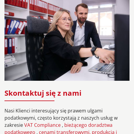
Skontaktuj się z nami
Nasi Klienci interesujący się prawem ulgami
podatkowymi, często korzystają z naszych usług w
zakresie
VAT Compliance
,
bieżącego doradztwa
podatkowego
,
cenami transferowymi,
produkcją i