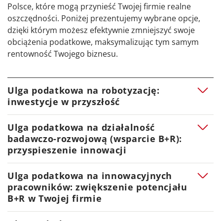
Polsce, które mogą przynieść Twojej firmie realne
oszczędności. Poniżej prezentujemy wybrane opcje,
dzięki którym możesz efektywnie zmniejszyć swoje
obciążenia podatkowe, maksymalizując tym samym
rentowność Twojego biznesu.
Ulga podatkowa na robotyzację:
inwestycje w przyszłość
Ulga podatkowa na działalność
Pole tekstoweW ramach zachęty do podnoszenia
badawczo-rozwojową (wsparcie B+R):
innowacyjności i zwiększania konkurencyjności na
przyspieszenie innowacji
rynku, polskie prawo podatkowe wprowadza ulgę na
robotyzację. Ta ulga jest zaprojektowana, by
Ulga podatkowa na innowacyjnych
motywować przedsiębiorców do inwestowania w
Pole tekstoweUlga podatkowa na działalność
pracowników: zwiększenie potencjału
automatyzację procesów produkcyjnych, oferując
badawczo-rozwojową (B+R) to kluczowy instrument
B+R w Twojej firmie
możliwość odliczenia aż do 150% poniesionych na ten
wsparcia dla firm angażujących się w innowacyjne
cel wydatków.
projekty, umożliwiając odliczenie istotnej części
Ulga podatkowa dla innowacyjnych pracowników