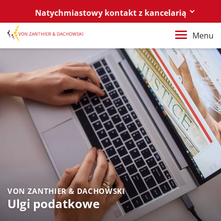
Natychmiastowy kontakt z kancelarią
Berlin
Menu
+49 30 88 03 59 0
Poznań / Warszawa
+48 61 85 82 55 0
Berlin
berlin@vonzanthier.com
Poznań / Warszawa
poznan@vonzanthier.com
VON ZANTHIER & DACHOWSKI
Ulgi podatkowe