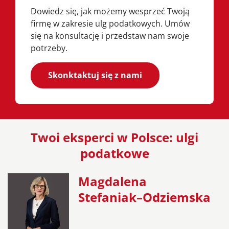
Dowiedz się, jak możemy wesprzeć Twoją
firmę w zakresie ulg podatkowych. Umów
się na konsultację i przedstaw nam swoje
potrzeby.
Skonktaktuj się z nami
Twoi eksperci w Polsce: ulgi
podatkowe
Magdalena
Stefaniak–Odziemska