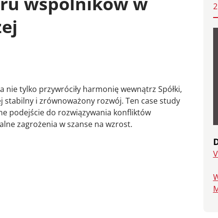
oru wspólników w
2
ej
a nie tylko przywróciły harmonię wewnątrz Spółki,
j stabilny i zrównoważony rozwój. Ten case study
zne podejście do rozwiązywania konfliktów
alne zagrożenia w szanse na wzrost.
D
V
W
M