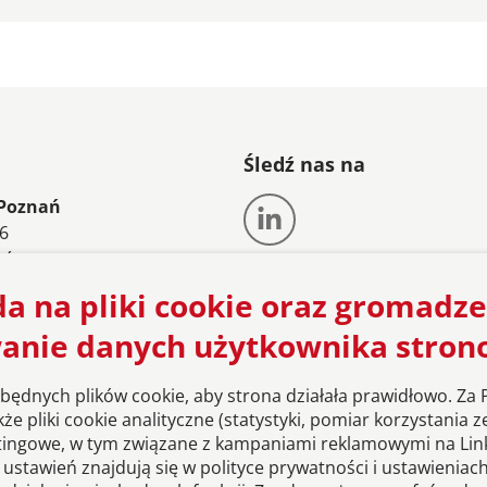
Śledź nas na
 Poznań
56
ań
a na pliki cookie oraz gromadze
8582550
an@vonzanthier.com
anie danych użytkownika stron
ędnych plików cookie, aby strona działała prawidłowo. Za
e pliki cookie analityczne (statystyki, pomiar korzystania z
tingowe, w tym związane z kampaniami reklamowymi na Link
ustawień znajdują się w polityce prywatności i ustawienia