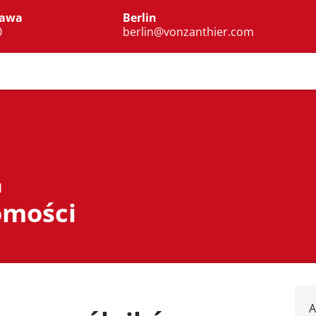
zawa
Berlin
0
berlin@vonzanthier.com
I
omości
A