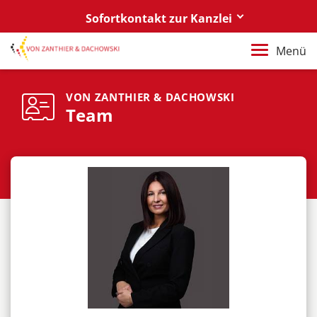
Sofortkontakt zur Kanzlei
Berlin
Menü
+49 30 88 03 59 0
Poznań / Warszawa
VON ZANTHIER & DACHOWSKI
Team
+48 61 85 82 55 0
Berlin
berlin@vonzanthier.com
Poznań / Warszawa
poznan@vonzanthier.com