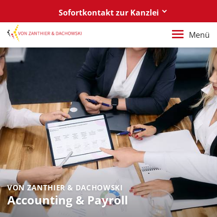
Sofortkontakt zur Kanzlei
Berlin
Menü
+49 30 88 03 59 0
Poznań / Warszawa
+48 61 85 82 55 0
Berlin
berlin@vonzanthier.com
Poznań / Warszawa
poznan@vonzanthier.com
VON ZANTHIER & DACHOWSKI
Accounting & Payroll