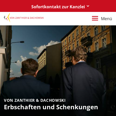
Sofortkontakt zur Kanzlei
Berlin
Menü
+49 30 88 03 59 0
Poznań / Warszawa
+48 61 85 82 55 0
Berlin
berlin@vonzanthier.com
Poznań / Warszawa
poznan@vonzanthier.com
VON ZANTHIER & DACHOWSKI
Erbschaften und Schenkungen