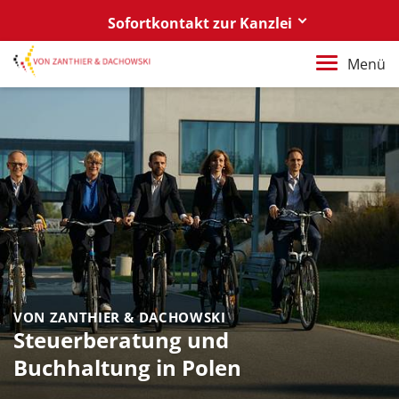
Sofortkontakt zur Kanzlei
Berlin
Menü
+49 30 88 03 59 0
Poznań / Warszawa
+48 61 85 82 55 0
Berlin
berlin@vonzanthier.com
Poznań / Warszawa
poznan@vonzanthier.com
VON ZANTHIER & DACHOWSKI
Steuerberatung und
Buchhaltung in Polen