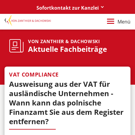
Sofortkontakt zur Kanzlei
Berlin
Menü
+49 30 88 03 59 0
Poznań / Warszawa
VON ZANTHIER & DACHOWSKI
Aktuelle Fachbeiträge
+48 61 85 82 55 0
Berlin
berlin@vonzanthier.com
VAT COMPLIANCE
Ausweisung aus der VAT für
Poznań / Warszawa
poznan@vonzanthier.com
ausländische Unternehmen -
Wann kann das polnische
Finanzamt Sie aus dem Register
entfernen?