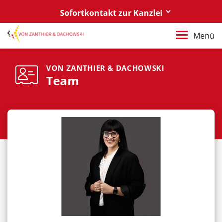
Sofortkontakt zur Kanzlei
Berlin
Menü
+49 30 88 03 59 0
Poznań / Warszawa
VON ZANTHIER & DACHOWSKI
Team
+48 61 85 82 55 0
Berlin
berlin@vonzanthier.com
Poznań / Warszawa
poznan@vonzanthier.com