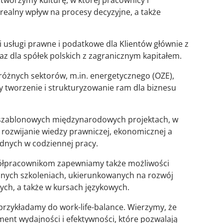
tworzymy kulturę, w której pracownicy i
ealny wpływ na procesy decyzyjne, a także
i usługi prawne i podatkowe dla Klientów głównie z
oraz dla spółek polskich z zagranicznym kapitałem.
óżnych sektorów, m.in. energetycznego (OZE),
 tworzenie i strukturyzowanie ram dla biznesu
eszablonowych międzynarodowych projektach, w
 rozwijanie wiedzy prawniczej, ekonomicznej a
ędnych w codziennej pracy.
ółpracownikom zapewniamy także możliwości
znych szkoleniach, ukierunkowanych na rozwój
ych, a także w kursach językowych.
rzykładamy do work-life-balance. Wierzymy, że
ent wydajności i efektywności, które pozwalają