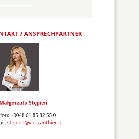
NTAKT / ANSPRECHPARTNER
 Małgorzata Stępień
fon: +0048 61 85 82 55 0
il:
stepien@vonzanthier.pl