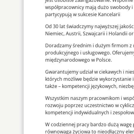
jest osobiste zaangażowanie. Wspólnie 
współpracownicy mają dużo swobody i r
partycypują w sukcesie Kancelarii
Od 30 lat świadczymy najwyższej jakośc
Niemiec, Austrii, Szwajcarii i Holandii 
Doradzamy średnim i dużym firmom z r
produkcyjnego i usługowego. Oferujemy
międzynarodowego w Polsce.
Gwarantujemy udział w ciekawych i ni
których możliwe będzie wykorzystanie i
także – kompetencji językowych, niezb
Wszystkim naszym pracownikom i wsp
rozwoju poprzez uczestnictwo w cyklic
kompetencji indywidualnych i zespołow
W codziennej pracy bardzo dużą wagę p
równowaga życiowa to nieodłączny elem