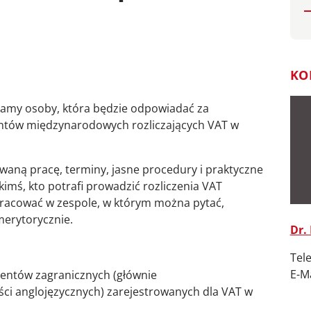
KO
amy osoby, która będzie odpowiadać za
entów międzynarodowych rozliczających VAT w
owaną pracę, terminy, jasne procedury i praktyczne
imś, kto potrafi prowadzić rozliczenia VAT
pracować w zespole, w którym można pytać,
merytorycznie.
Dr.
Tele
E-Ma
ientów zagranicznych (głównie
ści anglojęzycznych) zarejestrowanych dla VAT w