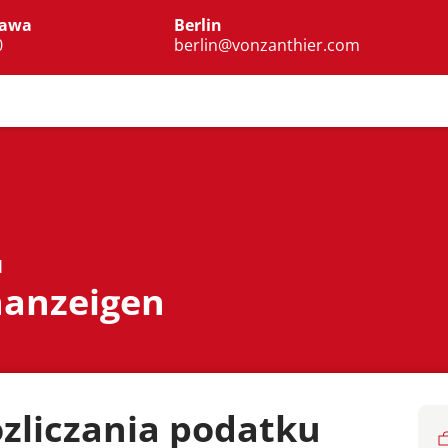
zawa
Berlin
0
berlin@vonzanthier.com
I
nanzeigen
rozliczania podatku