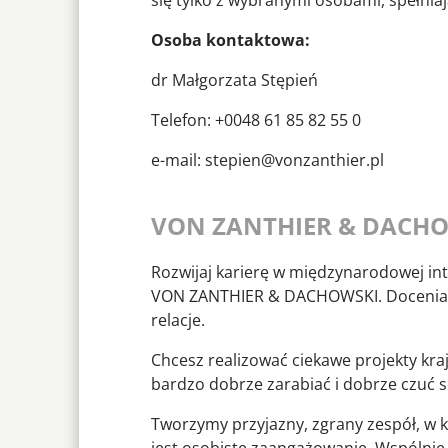
się tylko z wybranymi osobami, spełniaj
Osoba kontaktowa:
dr Małgorzata Stępień
Telefon: +0048 61 85 82 55 0
e-mail: stepien@vonzanthier.pl
VON ZANTHIER & DACH
Rozwijaj karierę w międzynarodowej in
VON ZANTHIER & DACHOWSKI. Doceniam
relacje.
Chcesz realizować ciekawe projekty kra
bardzo dobrze zarabiać i dobrze czuć s
Tworzymy przyjazny, zgrany zespół, w 