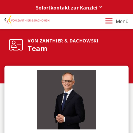
Sofortkontakt zur Kanzlei
Berlin
Menü
+49 30 88 03 59 0
Poznań / Warszawa
VON ZANTHIER & DACHOWSKI
Team
+48 61 85 82 55 0
Berlin
berlin@vonzanthier.com
Poznań / Warszawa
poznan@vonzanthier.com