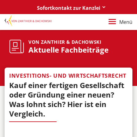
Sofortkontakt zur Kanzlei
Berlin
Menü
+49 30 88 03 59 0
Poznań / Warszawa
VON ZANTHIER & DACHOWSKI
Aktuelle Fachbeiträge
+48 61 85 82 55 0
Berlin
berlin@vonzanthier.com
INVESTITIONS- UND WIRTSCHAFTSRECHT
Kauf einer fertigen Gesellschaft
Poznań / Warszawa
poznan@vonzanthier.com
oder Gründung einer neuen?
Was lohnt sich? Hier ist ein
Vergleich.